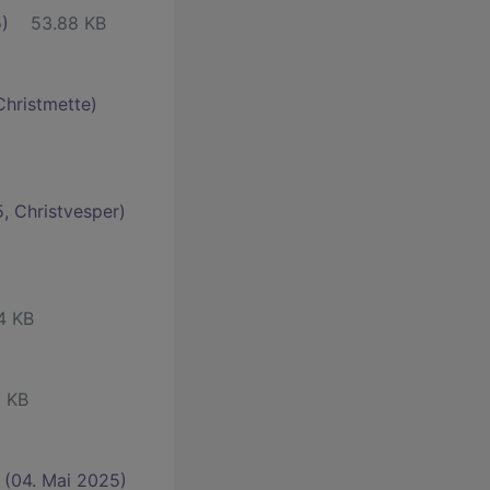
5)
53.88 KB
Christmette)
, Christvesper)
4 KB
3 KB
 (04. Mai 2025)