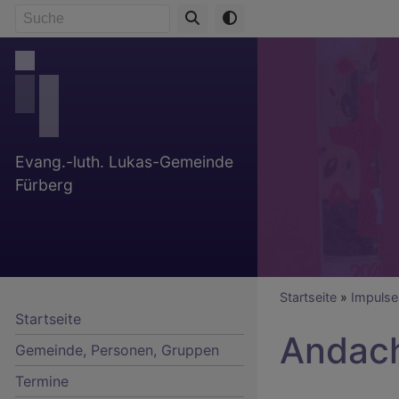
Direkt
Suche
zum
Inhalt
Evang.-luth. Lukas-Gemeinde
Fürberg
Breadcr
Startseite
Impulse
Startseite
Andach
Gemeinde, Personen, Gruppen
Termine