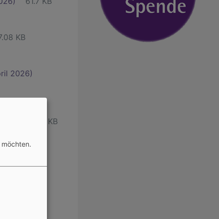
026)
61.7 KB
7.08 KB
ril 2026)
2026)
83.41 KB
n möchten.
.7 KB