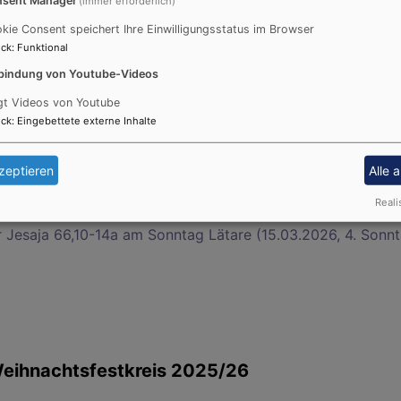
(immer erforderlich)
kie Consent speichert Ihre Einwilligungsstatus im Browser
ation am Karfreitag zu Texten der Passionsgeschichten (03
ck
:
Funktional
bindung von Youtube-Videos
gt Videos von Youtube
ck
:
Eingebettete externe Inhalte
r Hebräer 13,12-14 am Sonntag Judika (22. März 2026, 5. S
zeptieren
Alle 
Reali
r Jesaja 66,10-14a am Sonntag Lätare (15.03.2026, 4. Sonnt
eihnachtsfestkreis 2025/26