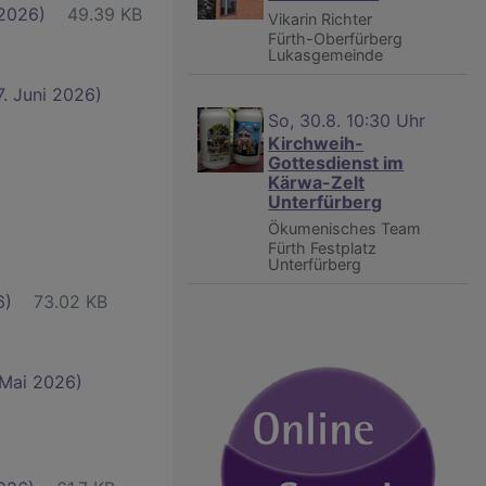
 2026)
49.39 KB
Vikarin Richter
Fürth-Oberfürberg
Lukasgemeinde
7. Juni 2026)
So, 30.8. 10:30 Uhr
Kirchweih-
Gottesdienst im
Kärwa-Zelt
Unterfürberg
Ökumenisches Team
Fürth
Festplatz
Unterfürberg
6)
73.02 KB
 Mai 2026)