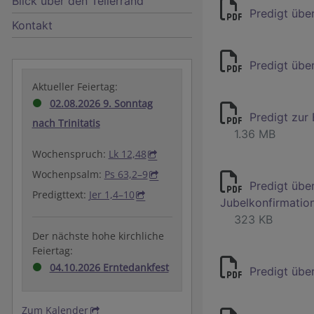
Blick über den Tellerrand
Predigt über
Kontakt
Predigt über
Aktueller Feiertag:
02.08.2026 9. Sonntag
Predigt zur
nach Trinitatis
1.36 MB
Wochenspruch:
Lk 12,48
Wochenpsalm:
Ps 63,2–9
Predigt über
Predigttext:
Jer 1,4–10
Jubelkonfirmatio
323 KB
Der nächste hohe kirchliche
Feiertag:
04.10.2026 Erntedankfest
Predigt über
Zum Kalender