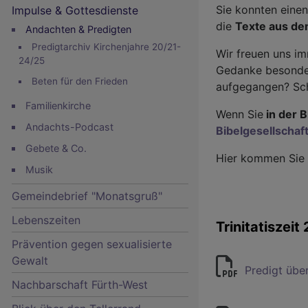
Sie konnten einen
Impulse & Gottesdienste
die
Texte aus de
Andachten & Predigten
Predigtarchiv Kirchenjahre 20/21-
Wir freuen uns i
24/25
Gedanke besonders
Beten für den Frieden
aufgegangen? Schr
Familienkirche
Wenn Sie
in der B
Andachts-Podcast
Bibelgesellschaf
Hauptnavigation
Gebete & Co.
Hier kommen Sie
Musik
Gemeindebrief "Monatsgruß"
Lebenszeiten
Trinitatiszeit
Prävention gegen sexualisierte
Gewalt
Predigt übe
Nachbarschaft Fürth-West