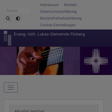
Direkt
Fußbereichsmenü
Impressum
Kontakt
zum
Datenschutzerklärung
Suche
Inhalt
Barrierefreiheitserklärung
Cookie-Einstellungen
Evang.-luth. Lukas-Gemeinde Fürberg
Hauptnavigation
Aktueller Feiertag: