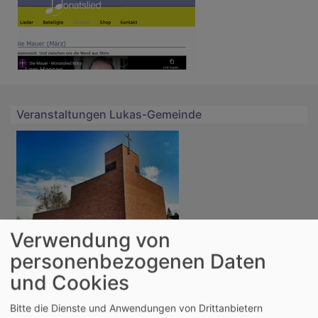
Veranstaltungen Lukas-Gemeinde
Verwendung von
personenbezogenen Daten
So, 9.8. 9:30 Uhr
Gottesdienst mit Abendmahl am 10. Sonntag nach
und Cookies
Trinitatis
Vikarin Saskia Richter
Bitte die Dienste und Anwendungen von Drittanbietern