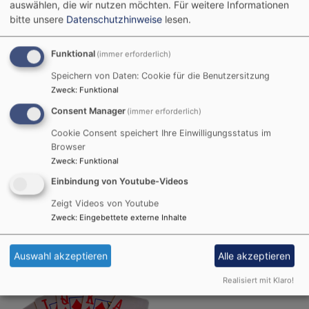
Fürth
Lukas-Kirche
auswählen, die wir nutzen möchten.
Für weitere Informationen
bitte unsere
Datenschutzhinweise
lesen.
Funktional
(immer erforderlich)
Speichern von Daten: Cookie für die Benutzersitzung
Zweck
:
Funktional
Consent Manager
(immer erforderlich)
Cookie Consent speichert Ihre Einwilligungsstatus im
Browser
Zweck
:
Funktional
Einbindung von Youtube-Videos
So, 9.8. 19-21 Uhr
Zeigt Videos von Youtube
Fürberger Movie-Night
Zweck
:
Eingebettete externe Inhalte
Pfarrer Dr. Daniel Wanke
Fürth
Lukas-Kirche
Auswahl akzeptieren
Alle akzeptieren
Realisiert mit Klaro!