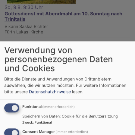
So, 9.8. 9:30 Uhr
Gottesdienst mit Abendmahl am 10. Sonntag nach
Trinitatis
Vikarin Saskia Richter
Fürth
Lukas-Kirche
Verwendung von
personenbezogenen Daten
und Cookies
Bitte die Dienste und Anwendungen von Drittanbietern
auswählen, die wir nutzen möchten.
Für weitere Informationen
bitte unsere
Datenschutzhinweise
lesen.
Funktional
(immer erforderlich)
Speichern von Daten: Cookie für die Benutzersitzung
So, 9.8. 19-21 Uhr
Zweck
:
Funktional
Fürberger Movie-Night
Consent Manager
(immer erforderlich)
Pfarrer Dr. Daniel Wanke