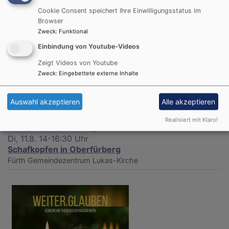
Fürth
Lukas-Kirche
Cookie Consent speichert Ihre Einwilligungsstatus im
Browser
Zweck
:
Funktional
Einbindung von Youtube-Videos
Zeigt Videos von Youtube
Zweck
:
Eingebettete externe Inhalte
Auswahl akzeptieren
Alle akzeptieren
Realisiert mit Klaro!
Di, 11.8. 14-16:30 Uhr
Schafkopfen in Oberfürberg
Fürth
Gemeindezentrum Lukas-Kirche