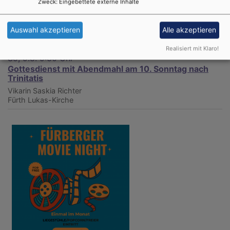
Zweck
:
Eingebettete externe Inhalte
Auswahl akzeptieren
Alle akzeptieren
Realisiert mit Klaro!
So, 9.8. 9:30 Uhr
Gottesdienst mit Abendmahl am 10. Sonntag nach
Trinitatis
Vikarin Saskia Richter
Fürth
Lukas-Kirche