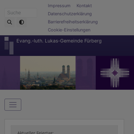
Direkt
Fußbereichsmenü
Impressum
Kontakt
zum
Datenschutzerklärung
Suche
Inhalt
Barrierefreiheitserklärung
Cookie-Einstellungen
Evang.-luth. Lukas-Gemeinde Fürberg
Hauptnavigation
Aktueller Feiertag: