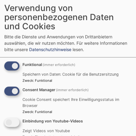
Verwendung von
personenbezogenen Daten
Veranstaltungen Lukas-Gemeinde
und Cookies
Bitte die Dienste und Anwendungen von Drittanbietern
auswählen, die wir nutzen möchten.
Für weitere Informationen
bitte unsere
Datenschutzhinweise
lesen.
Funktional
(immer erforderlich)
Speichern von Daten: Cookie für die Benutzersitzung
Fr, 7.8. 9:30 Uhr
Zweck
:
Funktional
Besuchskreis
Consent Manager
(immer erforderlich)
Pfarrer Dr. Daniel Wanke
Cookie Consent speichert Ihre Einwilligungsstatus im
Fürth
Gemeindezentrum Lukas-Kirche
Browser
Zweck
:
Funktional
Einbindung von Youtube-Videos
Zeigt Videos von Youtube