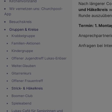
Kirchenvorstand
Nach längerer Cor
Wir vernetzen uns: Churchpool-
und Häkelkreis
wi
App
Runde auszuüben o
Besuchskreis
Termin: 1. Monta
Gruppen & Kreise
Ansprechpartneri
Krabbelgruppe
Familien-Aktionen
Anfragen bei Inte
Kindergruppe
Offener Jugendtreff Lukas-Erlöser
Weiter.Glauben
Gitarrenkurs
Offener Frauentreff
Strick- & Häkelkreis
Boomer-Club
Spieleabend
Lukas-Café für Seniorinnen und