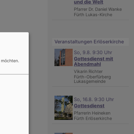
und die Welt
Pfarrer Dr. Daniel Wanke
Fürth
Lukas-Kirche
Veranstaltungen Erlöserkirche
So, 9.8. 9:30 Uhr
Gottesdienst mit
n möchten.
Abendmahl
Vikarin Richter
Fürth-Oberfürberg
Lukasgemeinde
So, 16.8. 9:30 Uhr
Gottesdienst
Pfarrerin Heineken
Fürth
Erlöserkirche