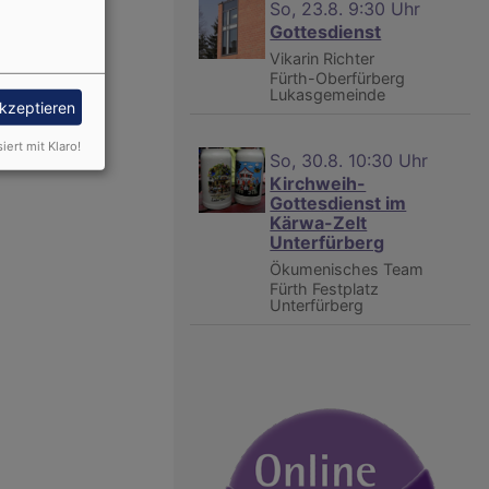
So, 23.8. 9:30 Uhr
Gottesdienst
Vikarin Richter
Fürth-Oberfürberg
Lukasgemeinde
akzeptieren
siert mit Klaro!
So, 30.8. 10:30 Uhr
Kirchweih-
Gottesdienst im
Kärwa-Zelt
Unterfürberg
Ökumenisches Team
Fürth
Festplatz
Unterfürberg