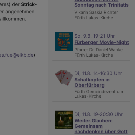
teres) der
Strick-
Sonntag nach Trinitatis
iner angenehmen
Vikarin Saskia Richter
Fürth
Lukas-Kirche
willkommen.
So, 9.8. 19-21 Uhr
Fürberger Movie-Night
Pfarrer Dr. Daniel Wanke
as.fue@elkb.de
)
Fürth
Lukas-Kirche
Di, 11.8. 14-16:30 Uhr
Schafkopfen in
Oberfürberg
Fürth
Gemeindezentrum
Lukas-Kirche
Di, 11.8. 19-20:30 Uhr
Weiter.Glauben:
Gemeinsam
nachdenken über Gott