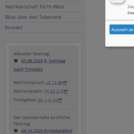
Nachbarschaft Fürth-West
Zei
Zwe
Blick über den Tellerrand
Kontakt
Auswahl ak
Aktueller Feiertag:
02.08.2026 9. Sonntag
nach Trinitatis
Wochenspruch:
Lk 12,48
Wochenpsalm:
Ps 63,2–9
Predigttext:
Jer 1,4–10
Der nächste hohe kirchliche
Feiertag:
04.10.2026 Erntedankfest