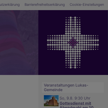
ü
utzerklärung
Barrierefreiheitserklärung
Cookie-Einstellungen
Veranstaltungen Lukas-
Gemeinde
So, 9.8. 9:30 Uhr
Gottesdienst mit
Abendmahl am 10.