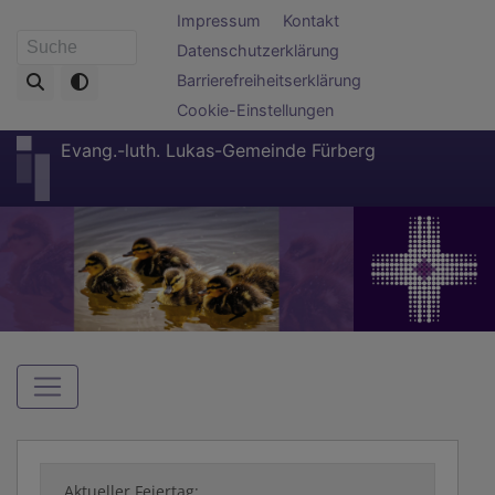
Direkt
Fußbereichsmenü
Impressum
Kontakt
zum
Datenschutzerklärung
Suche
Inhalt
Barrierefreiheitserklärung
Cookie-Einstellungen
Evang.-luth. Lukas-Gemeinde Fürberg
Hauptnavigation
Aktueller Feiertag: