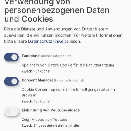
Verwendung von
personenbezogenen Daten
und Cookies
So, 9.8. 19-21 Uhr
Fürberger Movie-Night
Bitte die Dienste und Anwendungen von Drittanbietern
Pfarrer Dr. Daniel Wanke
auswählen, die wir nutzen möchten.
Für weitere Informationen
Fürth
Lukas-Kirche
bitte unsere
Datenschutzhinweise
lesen.
Funktional
(immer erforderlich)
Speichern von Daten: Cookie für die Benutzersitzung
Zweck
:
Funktional
Consent Manager
(immer erforderlich)
Cookie Consent speichert Ihre Einwilligungsstatus im
Browser
Zweck
:
Funktional
Einbindung von Youtube-Videos
Di, 11.8. 14-16:30 Uhr
Zeigt Videos von Youtube
Schafkopfen in Oberfürberg
Zweck
:
Eingebettete externe Inhalte
Fürth
Gemeindezentrum Lukas-Kirche