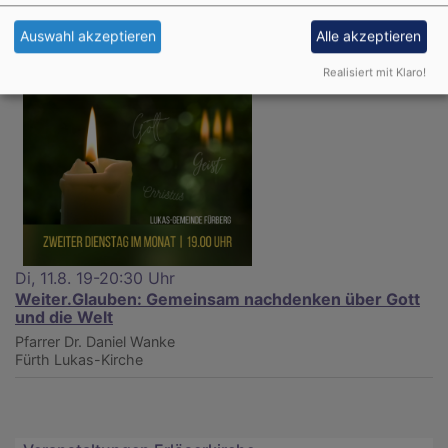
Auswahl akzeptieren
Alle akzeptieren
Realisiert mit Klaro!
Di, 11.8. 19-20:30 Uhr
Weiter.Glauben: Gemeinsam nachdenken über Gott
und die Welt
Pfarrer Dr. Daniel Wanke
Fürth
Lukas-Kirche